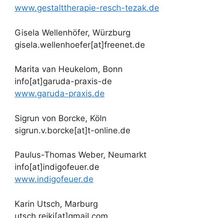
www.gestalttherapie-resch-tezak.de
Gisela Wellenhöfer, Würzburg
gisela.wellenhoefer[at]freenet.de
Marita van Heukelom, Bonn
info[at]garuda-praxis-de
www.garuda-praxis.de
Sigrun von Borcke, Köln
sigrun.v.borcke[at]t-online.de
Paulus-Thomas Weber, Neumarkt
info[at]indigofeuer.de
www.indigofeuer.de
Karin Utsch, Marburg
utsch.reiki[at]gmail.com