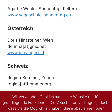
Agathe Wöhler-Sonnentag, Keltern
www.yogaschule-sonnentag.eu
Österreich
Doris Hintsteiner, Wien
dorinna[at]gmx.net
www.movingart.at
Schweiz
Regina Bommer, Zürich
regina[at]bommer.org
Caterina Fioravera, Ticino
Wir verwenden Cookies auf dieser Website nur für
grundlegende Funktionen. Die Vorschriften verlangen jedoch,
dakini1008[at]bluewin.ch
dass Sie die Möglichkeit haben, diese abzulehnen oder