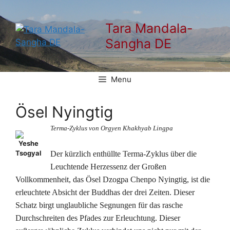
Zum
Inhalt
Tara Mandala-
springen
Sangha DE
Menu
Ösel Nyingtig
Terma-Zyklus von Orgyen Khakhyab Lingpa
Yeshe
Tsogyal
Der kürzlich enthüllte Terma-Zyklus über die
Leuchtende Herzessenz der Großen
Vollkommenheit, das Ösel Dzogpa Chenpo Nyingtig, ist die
erleuchtete Absicht der Buddhas der drei Zeiten. Dieser
Schatz birgt unglaubliche Segnungen für das rasche
Durchschreiten des Pfades zur Erleuchtung. Dieser