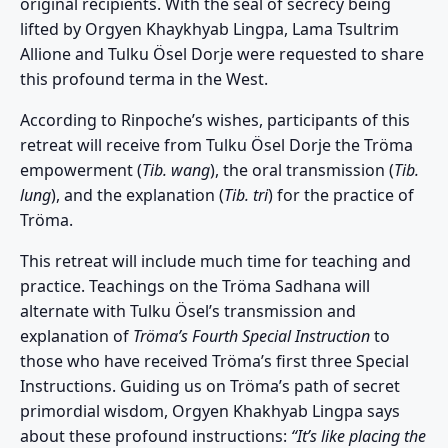
original recipients. With the seal of secrecy being
lifted by Orgyen Khaykhyab Lingpa, Lama Tsultrim
Allione and Tulku Ösel Dorje were requested to share
this profound terma in the West.
According to Rinpoche’s wishes, participants of this
retreat will receive from Tulku Ösel Dorje the Tröma
empowerment (
Tib. wang
), the oral transmission (
Tib.
lung
), and the explanation (
Tib. tri
) for the practice of
Tröma.
This retreat will include much time for teaching and
practice. Teachings on the Tröma Sadhana will
alternate with Tulku Ösel’s transmission and
explanation of
Tröma’s Fourth Special Instruction
to
those who have received Tröma’s first three Special
Instructions. Guiding us on Tröma’s path of secret
primordial wisdom, Orgyen Khakhyab Lingpa says
about these profound instructions:
“It’s like placing the