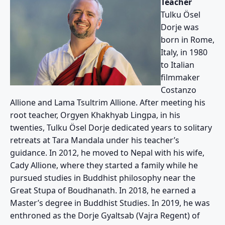
Teacher
Tulku Ösel
Dorje was
born in Rome,
Italy, in 1980
to Italian
filmmaker
Costanzo
Allione and Lama Tsultrim Allione. After meeting his
root teacher, Orgyen Khakhyab Lingpa, in his
twenties, Tulku Ösel Dorje dedicated years to solitary
retreats at Tara Mandala under his teacher’s
guidance. In 2012, he moved to Nepal with his wife,
Cady Allione, where they started a family while he
pursued studies in Buddhist philosophy near the
Great Stupa of Boudhanath. In 2018, he earned a
Master’s degree in Buddhist Studies. In 2019, he was
enthroned as the Dorje Gyaltsab (Vajra Regent) of