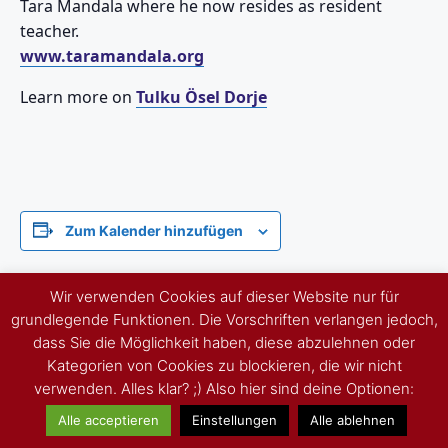
Tara Mandala where he now resides as resident
teacher.
www.taramandala.org
Learn more on
Tulku Ösel Dorje
Zum Kalender hinzufügen
Wir verwenden Cookies auf dieser Website nur für
DETAILS
VERANSTALTER
grundlegende Funktionen. Die Vorschriften verlangen jedoch,
Beginn:
TULKU ÖSEL DORJE
dass Sie die Möglichkeit haben, diese abzulehnen oder
(COSTANZO ALLIONE)
Kategorien von Cookies zu blockieren, die wir nicht
September 29
Veranstalter-Website
verwenden. Alles klar? ;) Also hier sind deine Optionen:
Ende:
anzeigen
Oktober 4
Alle acceptieren
Einstellungen
Alle ablehnen
Veranstaltungskategorien