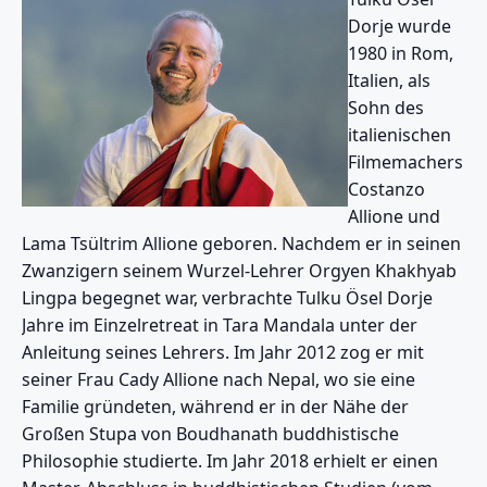
Dorje wurde
1980 in Rom,
Italien, als
Sohn des
italienischen
Filmemachers
Costanzo
Allione und
Lama Tsültrim Allione geboren. Nachdem er in seinen
Zwanzigern seinem Wurzel-Lehrer Orgyen Khakhyab
Lingpa begegnet war, verbrachte Tulku Ösel Dorje
Jahre im Einzelretreat in Tara Mandala unter der
Anleitung seines Lehrers. Im Jahr 2012 zog er mit
seiner Frau Cady Allione nach Nepal, wo sie eine
Familie gründeten, während er in der Nähe der
Großen Stupa von Boudhanath buddhistische
Philosophie studierte. Im Jahr 2018 erhielt er einen