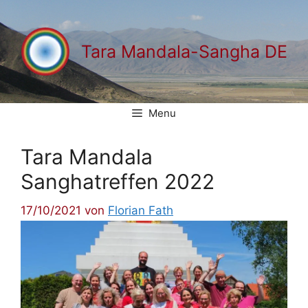
Zum
Inhalt
springen
Tara Mandala-Sangha DE
Menu
Tara Mandala
Sanghatreffen 2022
17/10/2021
von
Florian Fath