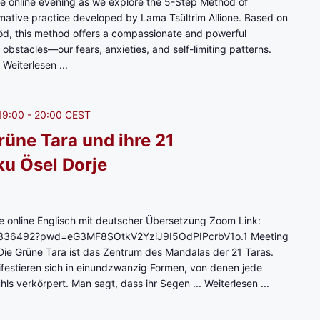
ve online evening as we explore the 5-Step Method of
i
mative practice developed by Lama Tsültrim Allione. Based on
t
höd, this method offers a compassionate and powerful
L
obstacles—our fears, anxieties, and self-limiting patterns.
o
.
Weiterlesen ...
p
ö
n
19:00
-
20:00
CEST
B
a
rüne Tara und ihre 21
r
u Ösel Dorje
b
a
r
a
ve online Englisch mit deutscher Übersetzung Zoom Link:
57336492?pwd=eG3MF8SOtkV2YziJ9I5OdPIPcrbV1o.1 Meeting
e Grüne Tara ist das Zentrum des Mandalas der 21 Taras.
festieren sich in einundzwanzig Formen, von denen jede
hls verkörpert. Man sagt, dass ihr Segen ...
Weiterlesen ...