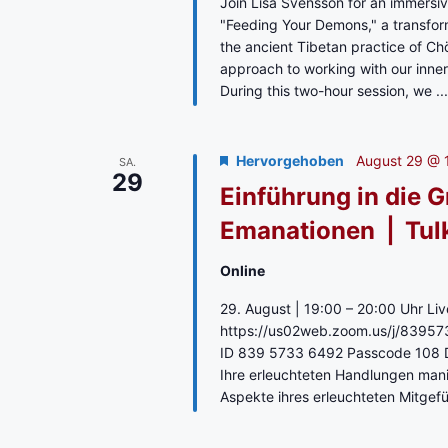
Join Lisa Svensson for an immersi
"Feeding Your Demons," a transfor
the ancient Tibetan practice of C
approach to working with our inner 
During this two-hour session, we ..
Hervorgehoben
August 29 @ 
SA.
29
Einführung in die G
Emanationen ⎪ Tulk
Online
29. August | 19:00 – 20:00 Uhr Li
https://us02web.zoom.us/j/839
ID 839 5733 6492 Passcode 108 Di
Ihre erleuchteten Handlungen mani
Aspekte ihres erleuchteten Mitgefü