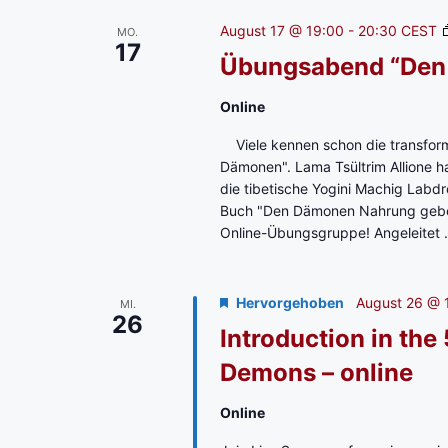
August 17 @ 19:00
-
20:30
CEST
MO.
17
Übungsabend “Den
Online
Viele kennen schon die transform
Dämonen". Lama Tsültrim Allione hat
die tibetische Yogini Machig Labd
Buch "Den Dämonen Nahrung geben"
Online-Übungsgruppe! Angeleitet .
Hervorgehoben
August 26 @ 
MI.
26
Introduction in the
Demons – online
Online