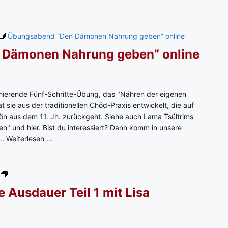
e
i
l
Übungsabend “Den Dämonen Nahrung geben” online
1
m
 Dämonen Nahrung geben” online
i
t
L
ierende Fünf-Schritte-Übung, das "Nähren der eigenen
o
 sie aus der traditionellen Chöd-Praxis entwickelt, die auf
p
rön aus dem 11. Jh. zurückgeht. Siehe auch Lama Tsültrims
ö
 und hier. Bist du interessiert? Dann komm in unsere
n
..
Weiterlesen ...
B
a
r
b
1
a
.
e Ausdauer Teil 1 mit Lisa
r
P
a
a
r