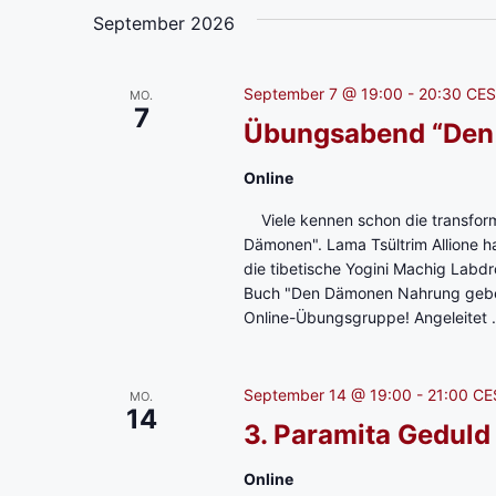
September 2026
September 7 @ 19:00
-
20:30
CE
MO.
7
Übungsabend “Den
Online
Viele kennen schon die transform
Dämonen". Lama Tsültrim Allione hat
die tibetische Yogini Machig Labd
Buch "Den Dämonen Nahrung geben"
Online-Übungsgruppe! Angeleitet .
September 14 @ 19:00
-
21:00
CE
MO.
14
3. Paramita Geduld 
Online