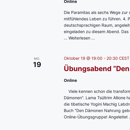
Online
Die Paramitas als sechs Wege zur spi
mitfühlendes Leben zu führen. 4. P
deutschsprachigen Raum, angeleitet
eingeladen zu diesem Abend. Das 
...
Weiterlesen ...
Oktober 19 @ 19:00
-
20:30
CES
MO.
19
Übungsabend “Den
Online
Viele kennen schon die transform
Dämonen". Lama Tsültrim Allione hat
die tibetische Yogini Machig Labd
Buch "Den Dämonen Nahrung geben"
Online-Übungsgruppe! Angeleitet .