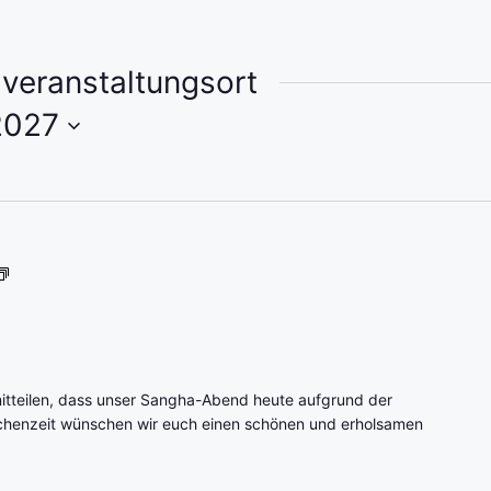
veranstaltungsort
2027
1
.
P
a
r
a
itteilen, dass unser Sangha-Abend heute aufgrund der
m
schenzeit wünschen wir euch einen schönen und erholsamen
i
t
a