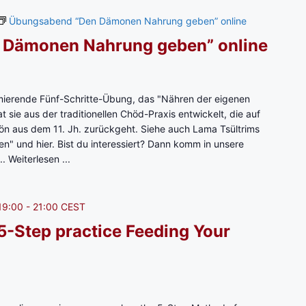
G
Übungsabend “Den Dämonen Nahrung geben” online
r
 Dämonen Nahrung geben” online
o
s
s
z
ierende Fünf-Schritte-Übung, das "Nähren der eigenen
ü
 sie aus der traditionellen Chöd-Praxis entwickelt, die auf
g
rön aus dem 11. Jh. zurückgeht. Siehe auch Lama Tsültrims
i
 und hier. Bist du interessiert? Dann komm in unsere
g
..
Weiterlesen ...
k
e
i
19:00
-
21:00
CEST
t
T
 5-Step practice Feeding Your
e
i
l
1
m