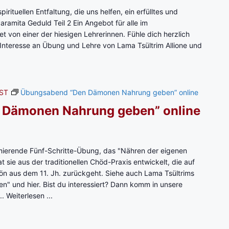
a
rituellen Entfaltung, die uns helfen, ein erfülltes und
m
aramita Geduld Teil 2 Ein Angebot für alle im
i
 von einer der hiesigen Lehrerinnen. Fühle dich herzlich
t
Interesse an Übung und Lehre von Lama Tsültrim Allione und
a
G
r
o
ST
Übungsabend “Den Dämonen Nahrung geben” online
s
 Dämonen Nahrung geben” online
s
z
ü
g
ierende Fünf-Schritte-Übung, das "Nähren der eigenen
i
 sie aus der traditionellen Chöd-Praxis entwickelt, die auf
g
rön aus dem 11. Jh. zurückgeht. Siehe auch Lama Tsültrims
k
 und hier. Bist du interessiert? Dann komm in unsere
e
..
Weiterlesen ...
i
t
T