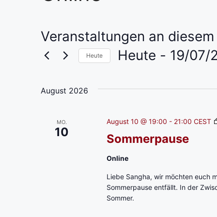
Veranstaltungen an diesem 
Heute
 - 
19/07/
Heute
D
a
August 2026
t
u
m
August 10 @ 19:00
-
21:00
CEST
MO.
10
w
Sommerpause
ä
h
Online
l
Liebe Sangha, wir möchten euch m
e
Sommerpause entfällt. In der Zwi
n
Sommer.
.