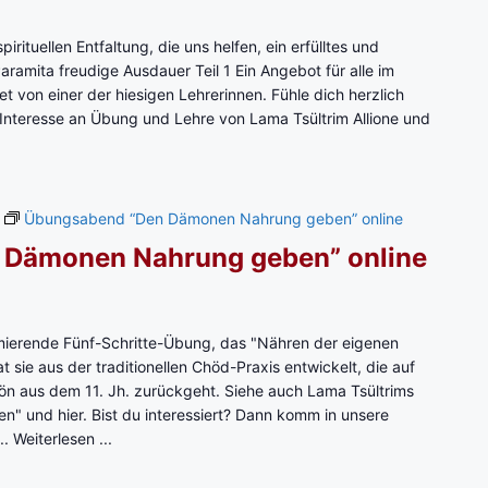
a
m
rituellen Entfaltung, die uns helfen, ein erfülltes und
i
aramita freudige Ausdauer Teil 1 Ein Angebot für alle im
t
 von einer der hiesigen Lehrerinnen. Fühle dich herzlich
a
Interesse an Übung und Lehre von Lama Tsültrim Allione und
G
r
o
s
T
Übungsabend “Den Dämonen Nahrung geben” online
s
z
 Dämonen Nahrung geben” online
ü
g
i
g
ierende Fünf-Schritte-Übung, das "Nähren der eigenen
k
 sie aus der traditionellen Chöd-Praxis entwickelt, die auf
e
rön aus dem 11. Jh. zurückgeht. Siehe auch Lama Tsültrims
i
 und hier. Bist du interessiert? Dann komm in unsere
t
..
Weiterlesen ...
T
e