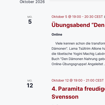
Oktober 2026
Oktober 5 @ 19:00
-
20:30
CEST
MO.
5
Übungsabend “Den
Online
Viele kennen schon die transform
Dämonen". Lama Tsültrim Allione hat
die tibetische Yogini Machig Labd
Buch "Den Dämonen Nahrung geben"
Online-Übungsgruppe! Angeleitet .
Oktober 12 @ 19:00
-
21:00
CEST
MO.
12
4. Paramita freudig
Svensson