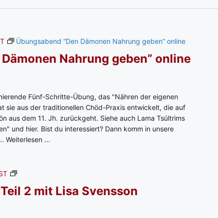
ST
Übungsabend “Den Dämonen Nahrung geben” online
 Dämonen Nahrung geben” online
ierende Fünf-Schritte-Übung, das "Nähren der eigenen
 sie aus der traditionellen Chöd-Praxis entwickelt, die auf
rön aus dem 11. Jh. zurückgeht. Siehe auch Lama Tsültrims
 und hier. Bist du interessiert? Dann komm in unsere
..
Weiterlesen ...
1
ST
.
Teil 2 mit Lisa Svensson
P
a
r