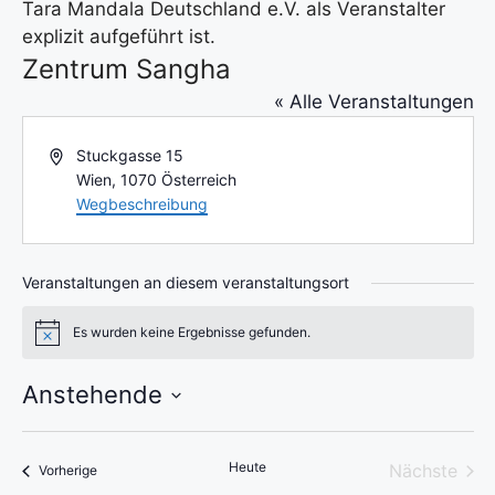
Tara Mandala Deutschland e.V. als Veranstalter
explizit aufgeführt ist.
Zentrum Sangha
« Alle Veranstaltungen
A
Stuckgasse 15
d
Wien
,
1070
Österreich
r
Wegbeschreibung
e
s
s
Veranstaltungen an diesem veranstaltungsort
e
Es wurden keine Ergebnisse gefunden.
H
i
n
Anstehende
w
e
D
i
s
a
Heute
Nächste
Veranstaltungen
Vorherige
t
Veransta